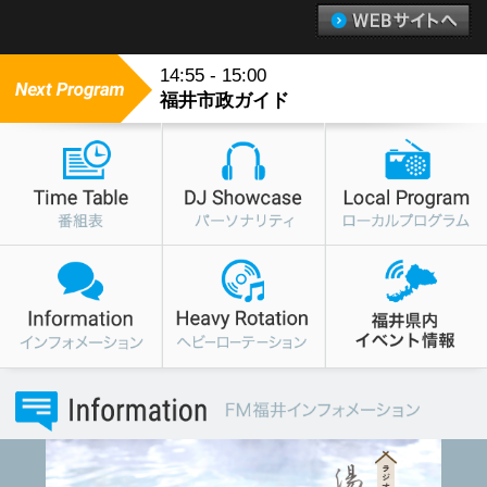
ラジオ劇場『湯けむりの向こうがわ』
アオハル・ブラ