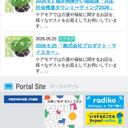
インフォメー
ホーム
番組表
ション
ローカル
ヘビーローテー
パーソナリティ
プログラム
ション
福井県内
会社概要
放送番組基準
イベント情報
個人情報
番組審議会
後援・協賛願い
保護方針
国民保護
採用情報
お問い合わせ
業務計画