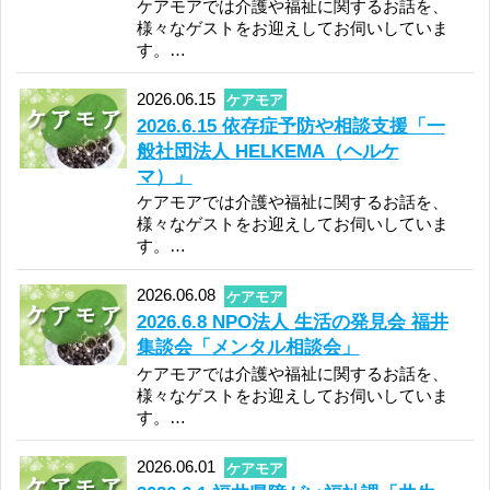
Penthouse/恋する神様
星野源 /好き
名誉伝説/新女神
米津玄師/夜鷹
Vaundy/かげろう
2026年7月31日付