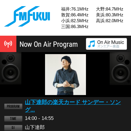
福井:76.1MHz
大野:84.7MHz
敦賀:86.4MHz
美浜:80.3MHz
小浜:82.5MHz
高浜:82.0MHz
三国:86.3MHz
山下達郎の楽天カード サンデー・ソン
グ...
14:00 - 14:55
山下達郎
14:55 - 15:00
福井市政ガイド