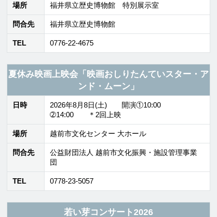
日時
2026年8月8日(土) 開演①10:00
➁14:00 ＊2回上映
場所
越前市文化センター 大ホール
問合先
公益財団法人 越前市文化振興・施設管理事業
団
TEL
0778-23-5057
若い芽コンサート2026
日時
2026年8月8日(土) 19:30-21:00
場所
ハーモニーホールふくい 小ホール
問合先
公益財団法人 福井県文化振興事業団
TEL
0776-38-8289
声優朗読劇フォアレーゼン～黒いリボンの葬列～
日時
2026年8月9日(日) 14:15開場 15:00開演
場所
ハートピア春江 ハートピアホール
問合先
公益財団法人 坂井市文化振興事業団