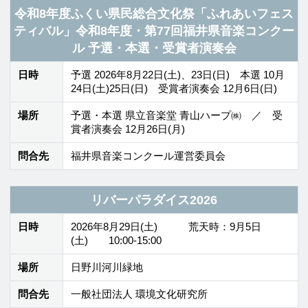
問合先
武生国際音楽祭2026
TEL
0778-23-5057
2026年 8月
前の月
次の月
インフォメー
ホーム
番組表
ション
ローカル
ヘビーローテー
パーソナリティ
プログラム
ション
福井県内
会社概要
放送番組基準
イベント情報
個人情報
番組審議会
後援・協賛願い
保護方針
国民保護
採用情報
お問い合わせ
業務計画