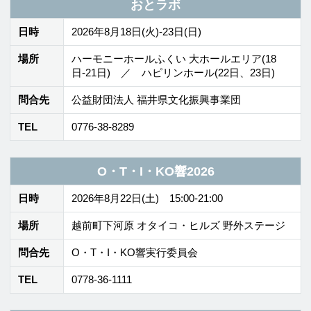
リバーパラダイス2026
日時
2026年8月29日(土) 荒天時：9月5日
(土) 10:00-15:00
場所
日野川河川緑地
問合先
一般社団法人 環境文化研究所
TEL
0778-25-6051
キンボー・イシイ指揮 NHK交響楽団演奏会 福井公
演 ヴァイオリン：クロエ・チュア
日時
2026年8月29日(土) 16:30-18:30
場所
ハーモニーホールふくい 大ホール
問合先
公益財団法人 福井県文化振興事業団
TEL
0776-38-8289
武生国際音楽祭2026
日時
2026年8月30日(日)-9月6日(日) ・８/30 15:00
開演
場所
越前市文化センター 大ホール ほか