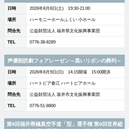
TEL
0776-51-8800
第9回福井県極真空手道「型」選手権 第9回世界総
極真福井県空手道選手権大会 第14回 世界総極真 福
井県恐竜王国杯
日時
2026年8月9日(日) 9:30-17:00
場所
福井市体育館
問合先
世界総極真 極真会館
第44回三国花火
日時
2026年8月11日(火・祝) 19:30打上開始 20:30
打上終了
場所
三国サンセットビーチ 九頭竜川ポートパーク
問合先
三国花火実行委員会
TEL
0776-50-3152
おとラボ
日時
2026年8月18日(火)-23日(日)
場所
ハーモニーホールふくい 大ホールエリア(18