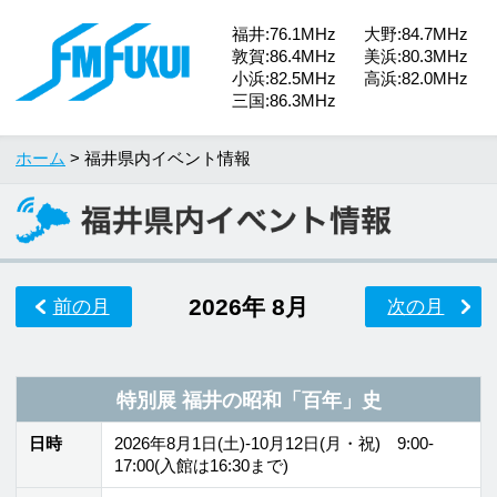
福井:76.1MHz
大野:84.7MHz
敦賀:86.4MHz
美浜:80.3MHz
小浜:82.5MHz
高浜:82.0MHz
三国:86.3MHz
ホーム
> 福井県内イベント情報
2026年 8月
前の月
次の月
特別展 福井の昭和「百年」史
日時
2026年8月1日(土)-10月12日(月・祝) 9:00-
17:00(入館は16:30まで)
場所
福井県立歴史博物館 特別展示室
問合先
福井県立歴史博物館
TEL
0776-22-4675
夏休み映画上映会「映画おしりたんていスター・ア
ンド・ムーン」