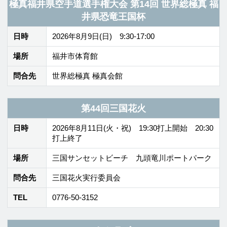
日-21日) ／ ハピリンホール(22日、23日)
問合先
公益財団法人 福井県文化振興事業団
TEL
0776-38-8289
O・T・I・KO響2026
日時
2026年8月22日(土) 15:00-21:00
場所
越前町下河原 オタイコ・ヒルズ 野外ステージ
問合先
O・T・I・KO響実行委員会
TEL
0778-36-1111
令和8年度ふくい県民総合文化祭「ふれあいフェス
ティバル」令和8年度・第77回福井県音楽コンクー
ル 予選・本選・受賞者演奏会
日時
予選 2026年8月22日(土)、23日(日) 本選 10月
24日(土)25日(日) 受賞者演奏会 12月6日(日)
場所
予選・本選 県立音楽堂 青山ハープ㈱ ／ 受
賞者演奏会 12月26日(月)
問合先
福井県音楽コンクール運営委員会