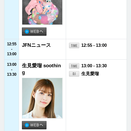
15:50
ルートインホテル
15:50 - 15:55
-
ズ presents とっ
野呂佳代
15:55
ておきここだけの
旅～ここ旅～
15:55
FM福井ヘビーロ
15:55 - 16:00
-
ーテーション
16:00
16:00
ももいろクローバ
16:00 - 16:55
-
ーZのハッピー・
ももいろクローバーZ
16:55
クローバー！TOP
10