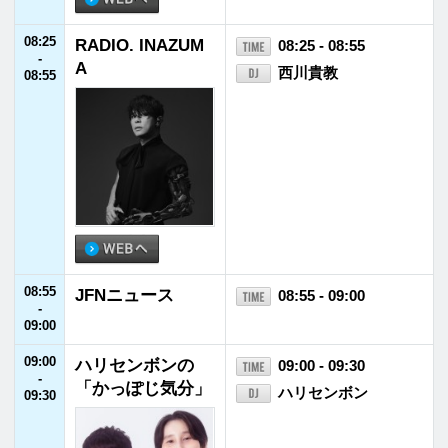
09:30
Little Glee Monst
09:30 - 09:55
-
er 「Join U
Little Glee Monster
09:55
s！」
09:55
Car Life Up To Yo
09:55 - 10:00
-
u
竹岡圭
10:00
10:00
CITY POP MAST
10:00 - 10:30
-
ERS