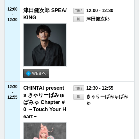
山下達郎
14:55
ソングブック
14:55
福井市政ガイド
14:55 - 15:00
-
15:00
15:00
日本郵便 SUNDA
15:00 - 15:50
-
Y’S POST
小山薫堂／宇賀なつ
15:50
み