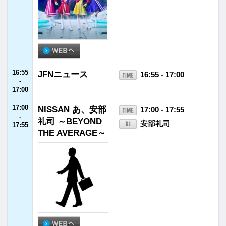
23:00
鈴木敏夫のジブリ
23:00 - 23:30
-
汗まみれ
鈴木敏夫
23:30
23:30
鈴木おさむ×古市
23:30 - 23:55
-
憲寿 日曜夜に、
鈴木おさむ／古市憲
23:55
こっそり
寿