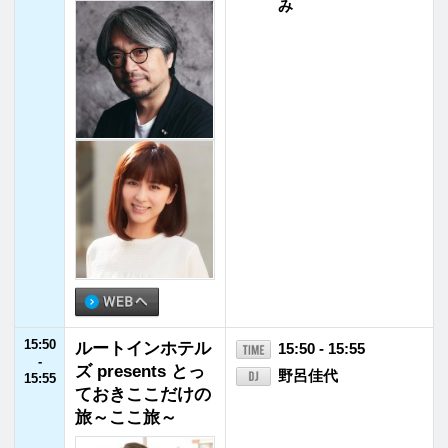
19:55
清水みさとの、サ
19:55 - 20:00
-
ウナいこ？
清水みさと
20:00
20:00
有吉弘行のSUND
20:00 - 21:55
-
AY NIGHT DREA
有吉弘行
21:55
MER