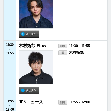
13:30
日曜大学 support
13:30 - 13:55
-
ed by 日本大学
蓮見翔（ダウ90000）
13:55
13:55
北陸電力プレゼン
13:55 - 14:00
-
ツ CHIKOの“こ
CHIKO
14:00
たかな”
14:00
山下達郎の楽天カ
14:00 - 14:55
-
ード サンデー・