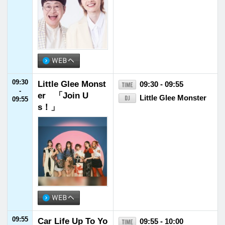
村田睦
10:30
10:30
YKK AP presents
10:30 - 10:55
-
皆藤愛子の窓café
皆藤愛子
10:55
～窓辺でcafé tim
e～
10:55
FM福井ヘビーロ
10:55 - 11:00
-
ーテーション
11:00
11:00
菊池風磨 hoursz
11:00 - 11:30
-
菊池風磨
11:30