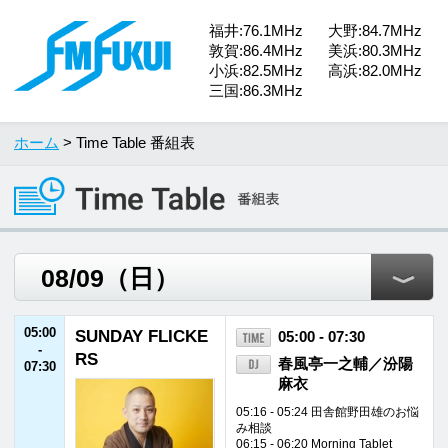
福井:76.1MHz
大野:84.7MHz
敦賀:86.4MHz
美浜:80.3MHz
小浜:82.5MHz
高浜:82.0MHz
三国:86.3MHz
ホーム
> Time Table 番組表
05:00
SUNDAY FLICKE
05:00 - 07:30
-
RS
春風亭一之輔／汾陽
07:30
麻衣
05:16 - 05:24 田舎館野田雄のお悩
み相談
06:15 - 06:20 Morning Tablet
06:45 - 06:55 落語ショート・オ
ン・ショート
07:15 - 07:25 一之輔のそこがしり
たい