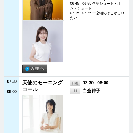
07:30
天使のモーニング
07:30 - 08:00
-
コール
白倉律子
08:00
08:00
杉浦太陽・松井玲
08:00 - 08:25
-
奈 日曜まなびよ
杉浦太陽／松井玲奈
08:25
り