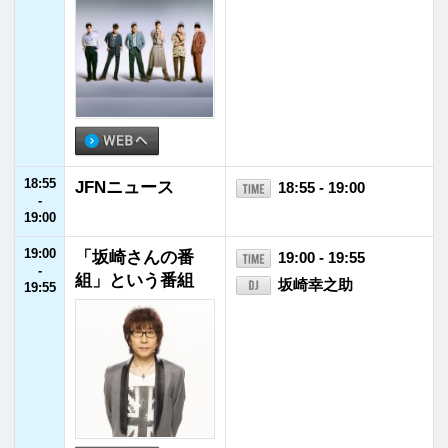
ローカル
ヘビーローテー
パーソナリティ
プログラム
ション
福井県内
会社概要
放送番組基準
イベント情報
個人情報
番組審議会
後援・協賛願い
保護方針
国民保護
採用情報
お問い合わせ
業務計画
福井エフエム放送株式会社
〒910-8553 福井県福井市御幸1丁目1番地1号
TEL
0776-21-2100
FAX 0776-21-2101
©FUKUI FM BROADCASTING Co.Ltd. All rights reserved.