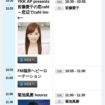
12:30
CHINTAI present
12:30 - 12:55
-
s きゃりーぱみゅ
きゃりーぱみゅぱみ
12:55
ぱみゅ Chapter #
ゅ
0 ～Touch Your H
eart～
12:55
JFNニュース
12:55 - 13:00
-
13:00
13:00
生見愛瑠 soothin
13:00 - 13:30
-
g
生見愛瑠
13:30