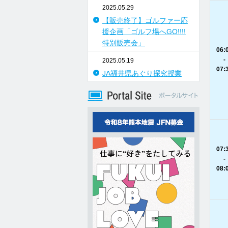
2025.05.29
【販売終了】ゴルファー応
援企画「ゴルフ場へGO!!!!
特別販売会」
06:
-
2025.05.19
07:
JA福井県あぐり探究授業
07:
-
08: