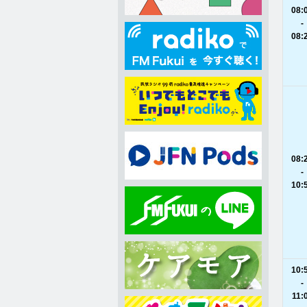
08:
-
08:
08:
-
10:
10:
-
11: