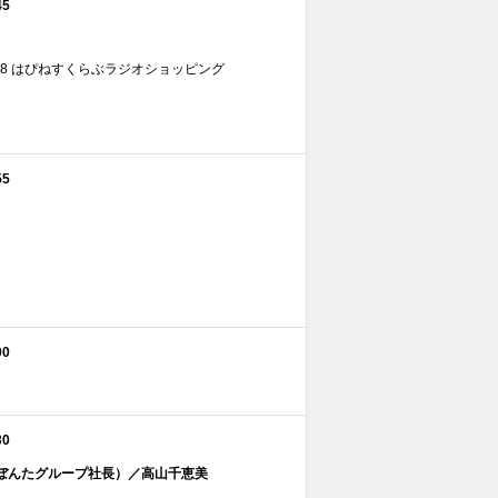
45
 16:18 はぴねすくらぶラジオショッピング
55
00
30
ぼんたグループ社長）／高山千恵美