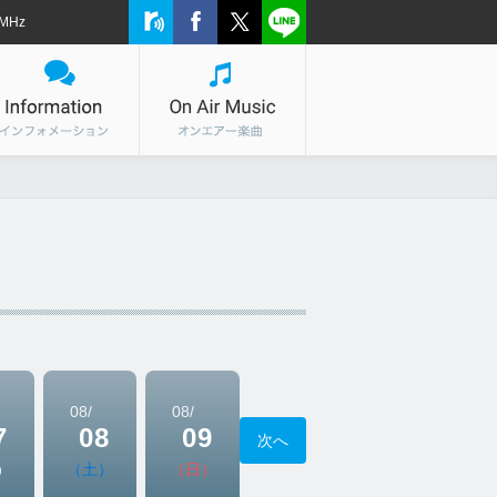
MHz
08/
08/
7
08
09
次へ
）
（土）
（日）