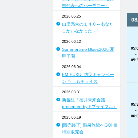
県代表へのハーモニー～
2026.06.25
0
山里亮太の１４０～あなた
しかいなかった～
2026.06.12
05:
Summertime Blues2026 夏
-
甲子園
05:
2026.06.04
FM FUKUI 防災キャンペー
ン もしもチョイス
2026.03.31
新番組『福井未来会議
05:
presented by Fプライマル』
-
06:
2025.06.19
[販売終了] 温泉旅館へGO!!!!!
特別販売会