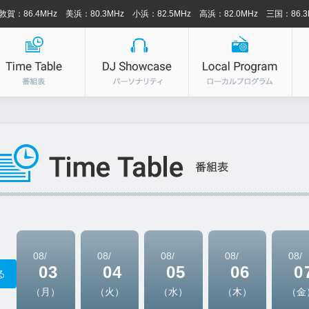
敦賀：86.4MHz 美浜：80.3MHz 小浜：82.5MHz 高浜：82.0MHz 三国：86.3
08/
08/
08/
08/
08/
03
04
05
06
0
る
（月）
（火）
（水）
（木）
（金