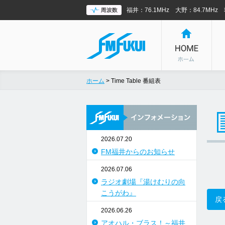
福井：76.1MHz 大野：84.7MHz 
ホーム
> Time Table 番組表
2026.07.20
FM福井からのお知らせ
2026.07.06
ラジオ劇場『湯けむりの向
こうがわ』
戻
2026.06.26
アオハル・ブラス！～福井