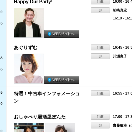
Happy Our Party!
16:00 - 16:
杉崎真宏
00
16:10 -
45
あぐりずむ
16:45 - 16:
川瀬良子
45
55
55
特選！中古車インフォメーショ
16:55 - 17:
ン
00
おしゃべり居酒屋ぼんた
17:00 - 17:
齋藤敏幸（
00