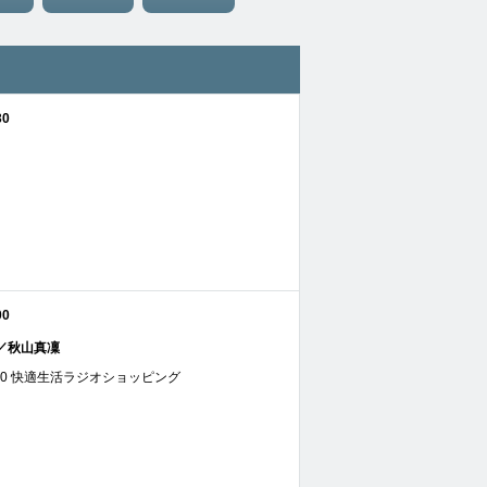
30
00
／秋山真凜
 06:00 快適生活ラジオショッピング