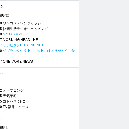
30
田明世
 06:20 ワンコメ・ワンジャッジ
 06:55 快適生活ラジオショッピング
00
MY OLYMPIC
7:07 MORNING HEADLINE
17
リポビタンD TREND NET
20
ジブラルタ生命 Heart to Heart ありがとう、先
7:27 ONE MORE NEWS
00
07:42 オープニング
7:45 天気予報
7:55 コトバス de ゴー
08:00 FM福井ニュース
20
田明世