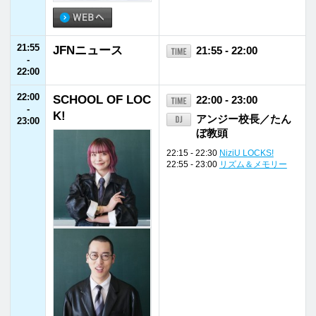
27:00
THE GREAT TRA
27:00 - 28:00
-
CKSTAR
蒲田健
28:00
28:00
Memories＆Disco
28:00 - 29:00
-
veries
早見沙織
29:00
インフォメー
ホーム
番組表
ション