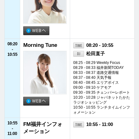
lexandria
ロバート・ハリス
12:55
11:50 - 11:55 快適生活ラジオショ
ッピング
11:55 - 12:00 FM福井ニュース
12:55
Words Of Wisdo
12:55 - 13:00
-
m－ときめく、言
真飛聖
13:00
葉－
13:00
デイリーフライヤ
13:00 - 13:30
-
ー
大橋俊夫
13:30
13:08 - 13:18 ジャパネットたかた
ラジオショッピング