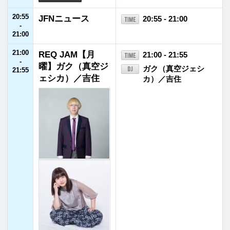
26:00
P-CREW・ぐちつ
26:00 - 26:30
-
ぼゲェム部
ぐちつぼ
26:30
26:30
P-CREW・ストグ
26:30 - 27:00
-
ラ広報室
ストグラ
27:00