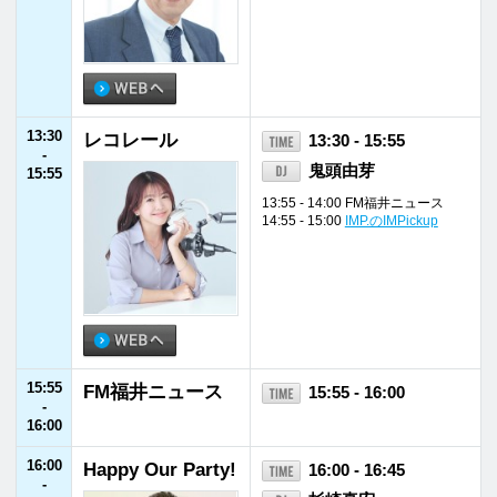
17:30
北陸電力プレゼン
17:30 - 17:35
-
ツ CHIKOの“こ
CHIKO
17:35
たかな”
17:35
Volkswagen TRE
17:35 - 17:45
-
ASURES
加藤ローサ
17:45
17:45
Update Evening!
17:45 - 19:00
-
Betty（ベティ）
19:00
17:48 - 17:55 QUATOROBOOM U