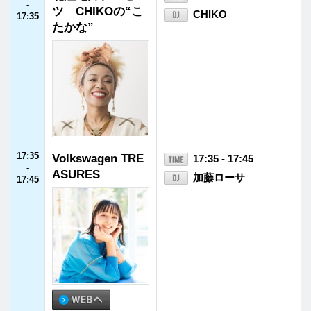
23:00
SCHOOL OF LOC
23:00 - 23:55
-
K!
アンジー校長／たん
23:55
ぼ教頭
23:00 - 23:07
ANZEN LOCKS! sup
ported by ＪＡ共済
23:10 - 23:30
ミセスLOCKS!
23:55
FM福井ヘビーロ
23:55 - 24:00
-
ーテーション
24:00
24:00
JET STREAM
24:00 - 24:55
-
福山雅治／ホラン千
24:55
秋