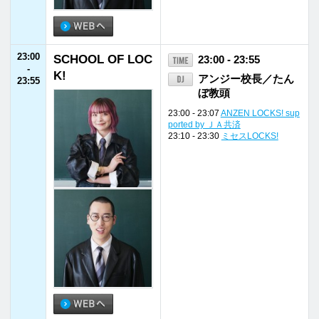
ローカル
ヘビーローテー
パーソナリティ
プログラム
ション
福井県内
会社概要
放送番組基準
イベント情報
個人情報
番組審議会
後援・協賛願い
保護方針
国民保護
採用情報
お問い合わせ
業務計画
福井エフエム放送株式会社
〒910-8553 福井県福井市御幸1丁目1番地1号
TEL
0776-21-2100
FAX 0776-21-2101
©FUKUI FM BROADCASTING Co.Ltd. All rights reserved.