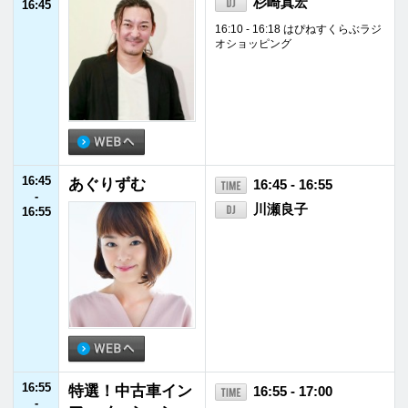
pdate Music
17:55 - 18:00 FM福井ニュース
18:15 - 18:25 Update Artist
18:25 - 18:28 天気予報
18:35 - 18:45 C&C Fukui presents
お菓子と、パンと、幸せと。
19:00
A・O・R
19:00 - 20:55
-
ユキ・ラインハート
20:55
20:55
JFNニュース
20:55 - 21:00
-
21:00
21:00
REQ JAM【月
21:00 - 21:55
-
曜】ガク（真空ジ
ガク（真空ジェシ
21:55
ェシカ）／吉住
カ）／吉住