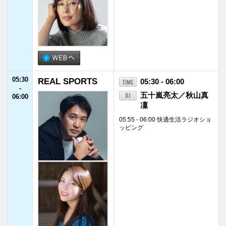
五十嵐亮太／秋山真
06:00
凜
05:55 - 06:00 快適生活ラジオショ
ッピング
06:00
ONE MORNING
06:00 - 07:30
-
ユージ／吉田明世
07:30
06:15 - 06:20 ワンコメ・ワンジャ
ッジ
06:50 - 06:55 快適生活ラジオショ
ッピング
06:55 - 07:00
MY OLYMPIC
07:00 - 07:07 MORNING HEADLI
NE
07:10 - 07:17
リポビタンD TREN
D NET
07:19 - 07:20
ジブラルタ生命 Hea
rt to Heart ありがとう、先生！
07:20 - 07:27 ONE MORE NEWS