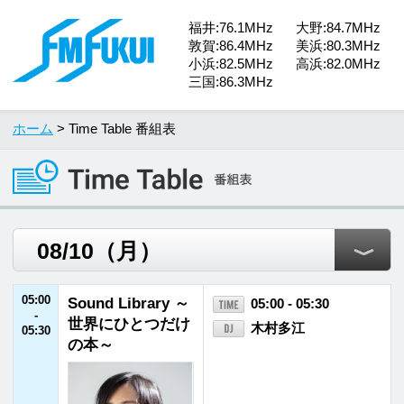
福井:76.1MHz
大野:84.7MHz
敦賀:86.4MHz
美浜:80.3MHz
小浜:82.5MHz
高浜:82.0MHz
三国:86.3MHz
ホーム
> Time Table 番組表
05:00
Sound Library ～
05:00 - 05:30
-
世界にひとつだけ
木村多江
05:30
の本～
05:30
REAL SPORTS
05:30 - 06:00
-