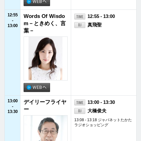
16:45
あぐりずむ
16:45 - 16:55
-
川瀬良子
16:55
16:55
特選！中古車イン
16:55 - 17:00
-
フォメーション
17:00
17:00
おしゃべり居酒屋
17:00 - 17:30
-
ぼんた
齋藤敏幸（ぼんたグ
17:30
ループ社長）／高山
千恵美