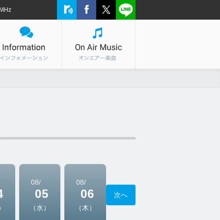
MHz
08/
08/
4
05
06
次へ
）
（水）
（木）