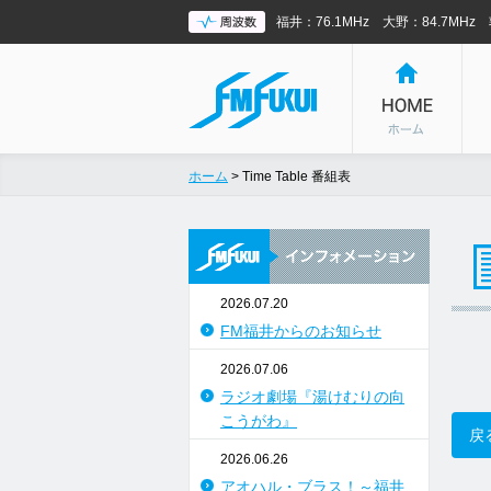
福井：76.1MHz 大野：84.7MHz 
ホーム
> Time Table 番組表
2026.07.20
FM福井からのお知らせ
2026.07.06
ラジオ劇場『湯けむりの向
こうがわ』
戻
2026.06.26
アオハル・ブラス！～福井