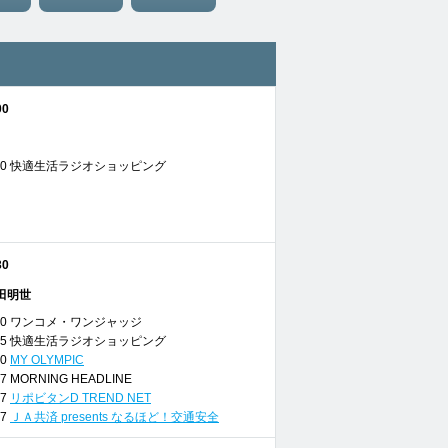
00
 06:00 快適生活ラジオショッピング
30
田明世
 06:20 ワンコメ・ワンジャッジ
 06:55 快適生活ラジオショッピング
00
MY OLYMPIC
7:07 MORNING HEADLINE
17
リポビタンD TREND NET
27
ＪＡ共済 presents なるほど！交通安全