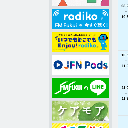
08:
-
10:
10:
-
11:
11:
-
11: