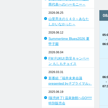
県代表へのハーモニー～
2026.06.25
0
山里亮太の１４０～あなた
しかいなかった～
2026.06.12
05:
Summertime Blues2026 夏
-
甲子園
06:
2026.06.04
FM FUKUI 防災キャンペー
ン もしもチョイス
2026.03.31
06:
新番組『福井未来会議
-
presented by Fプライマル』
07:
2025.06.19
[販売終了] 温泉旅館へGO!!!!!
特別販売会