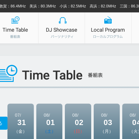
敦賀：86.4MHz 美浜：80.3MHz 小浜：82.5MHz 高浜：82.0MHz 三国：86.3
07/
08/
08/
08/
08/
31
01
02
03
0
る
（金）
（土）
（日）
（月）
（火