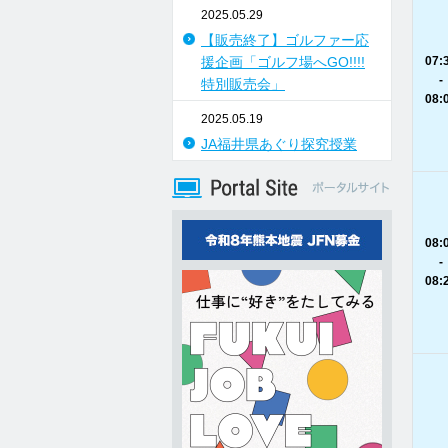
2025.05.29
【販売終了】ゴルファー応
援企画「ゴルフ場へGO!!!!
07:
-
特別販売会」
08:
2025.05.19
JA福井県あぐり探究授業
08:
-
08: