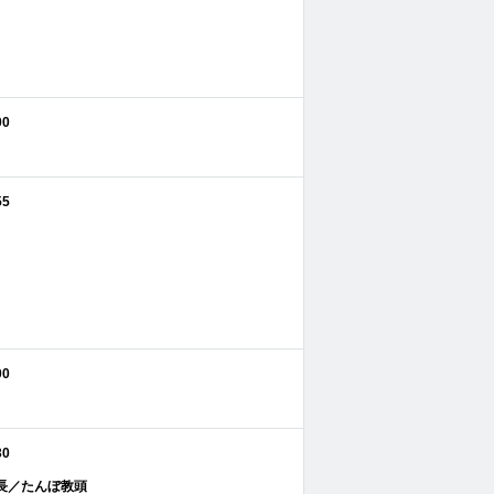
00
55
00
30
長／たんぼ教頭