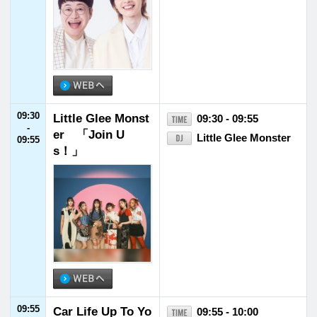
村田睦
10:30
10:30
YKK AP presents
10:30 - 10:55
-
皆藤愛子の窓café
皆藤愛子
10:55
～窓辺でcafé tim
e～
10:55
FM福井ヘビーロ
10:55 - 11:00
-
ーテーション
11:00
11:00
菊池風磨 hoursz
11:00 - 11:30
-
菊池風磨
11:30