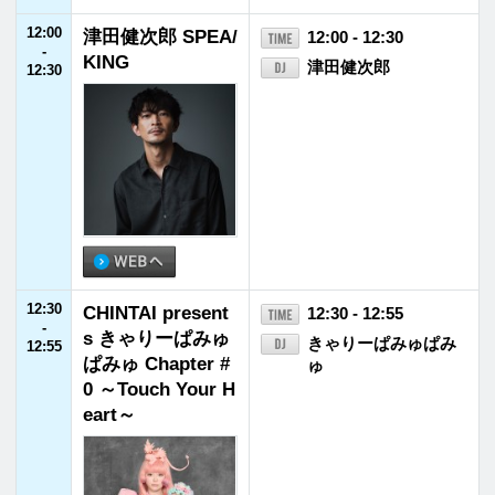
山下達郎
14:55
ソングブック
14:55
福井市政ガイド
14:55 - 15:00
-
15:00
15:00
日本郵便 SUNDA
15:00 - 15:50
-
Y’S POST
小山薫堂／宇賀なつ
15:50
み