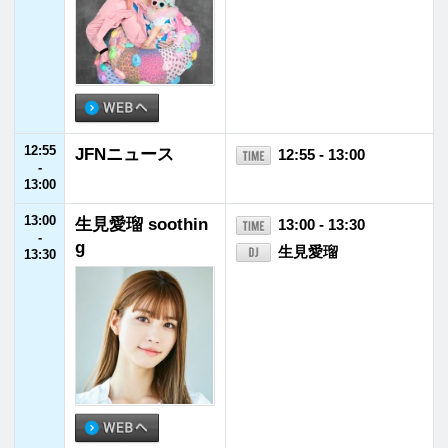
15:50
ルートインホテル
15:50 - 15:55
-
ズ presents とっ
野呂佳代
15:55
ておきここだけの
旅～ここ旅～
15:55
FM福井ヘビーロ
15:55 - 16:00
-
ーテーション
16:00
16:00
ももいろクローバ
16:00 - 16:55
-
ーZのハッピー・
ももいろクローバーZ
16:55
クローバー！TOP
10