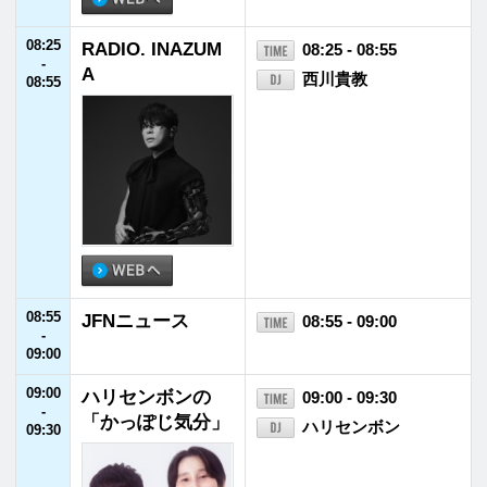
09:30
Little Glee Monst
09:30 - 09:55
-
er 「Join U
Little Glee Monster
09:55
s！」
09:55
Car Life Up To Yo
09:55 - 10:00
-
u
竹岡圭
10:00
10:00
CITY POP MAST
10:00 - 10:30
-
ERS