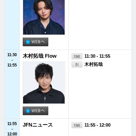
13:30
日曜大学 support
13:30 - 13:55
-
ed by 日本大学
蓮見翔（ダウ90000）
13:55
13:55
北陸電力プレゼン
13:55 - 14:00
-
ツ CHIKOの“こ
CHIKO
14:00
たかな”
14:00
山下達郎の楽天カ
14:00 - 14:55
-
ード サンデー・