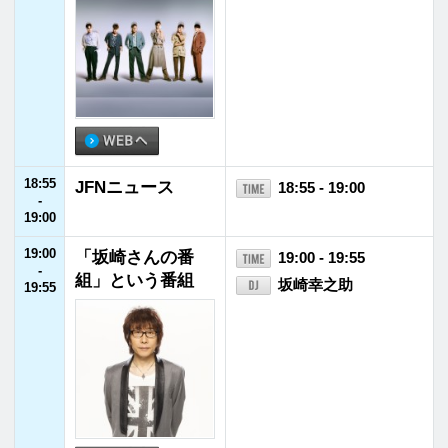
ローカル
ヘビーローテー
パーソナリティ
プログラム
ション
福井県内
会社概要
放送番組基準
イベント情報
個人情報
番組審議会
後援・協賛願い
保護方針
国民保護
採用情報
お問い合わせ
業務計画
福井エフエム放送株式会社
〒910-8553 福井県福井市御幸1丁目1番地1号
TEL
0776-21-2100
FAX 0776-21-2101
©FUKUI FM BROADCASTING Co.Ltd. All rights reserved.