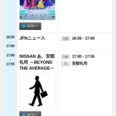
23:00
鈴木敏夫のジブリ
23:00 - 23:30
-
汗まみれ
鈴木敏夫
23:30
23:30
鈴木おさむ×古市
23:30 - 23:55
-
憲寿 日曜夜に、
鈴木おさむ／古市憲
23:55
こっそり
寿