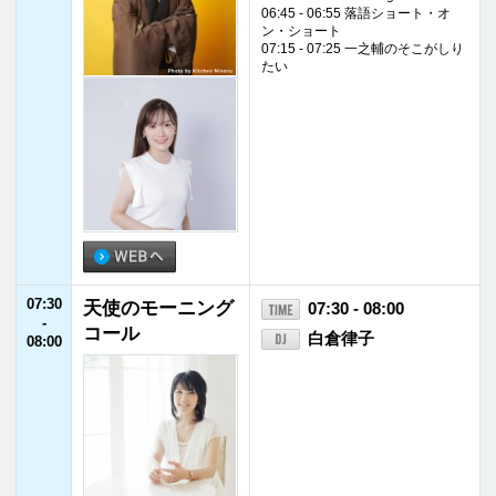
07:30
天使のモーニング
07:30 - 08:00
-
コール
白倉律子
08:00
08:00
杉浦太陽・松井玲
08:00 - 08:25
-
奈 日曜まなびよ
杉浦太陽／松井玲奈
08:25
り