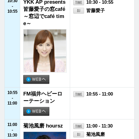
12:30
CHINTAI present
12:30 - 12:55
-
s きゃりーぱみゅ
きゃりーぱみゅぱみ
12:55
ぱみゅ Chapter #
ゅ
0 ～Touch Your H
eart～
12:55
JFNニュース
12:55 - 13:00
-
13:00
13:00
生見愛瑠 soothin
13:00 - 13:30
-
g
生見愛瑠
13:30