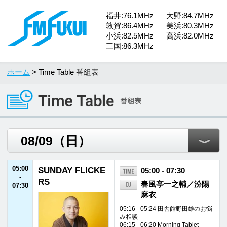
福井:76.1MHz
大野:84.7MHz
敦賀:86.4MHz
美浜:80.3MHz
小浜:82.5MHz
高浜:82.0MHz
三国:86.3MHz
ホーム
> Time Table 番組表
05:00
SUNDAY FLICKE
05:00 - 07:30
-
RS
春風亭一之輔／汾陽
07:30
麻衣
05:16 - 05:24 田舎館野田雄のお悩
み相談
06:15 - 06:20 Morning Tablet
06:45 - 06:55 落語ショート・オ
ン・ショート
07:15 - 07:25 一之輔のそこがしり
たい