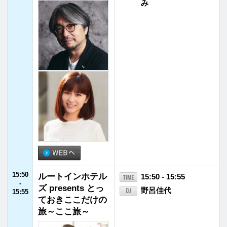
19:55
清水みさとの、サ
19:55 - 20:00
-
ウナいこ？
清水みさと
20:00
20:00
有吉弘行のSUND
20:00 - 21:55
-
AY NIGHT DREA
有吉弘行
21:55
MER