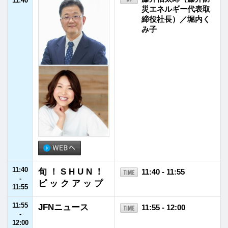
13:55
My Style,Camp Li
13:55 - 14:00
-
fe～自分と向き合
西村瑞樹
14:00
うくらし～
14:00
福山雅治 福のラ
14:00 - 14:55
-
ジオ
福山雅治
14:55
14:55
JFNニュース
14:55 - 15:00
-
15:00