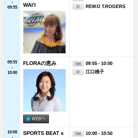
ジ
10:55
FM福井インフォ
10:55 - 11:00
-
メーション
11:00
11:00
誰も聞いてないか
11:00 - 11:30
-
ら大丈夫
北川悦吏子
11:30
11:30
ほめ育®のススメ
11:30 - 11:40
-
藤井信太郎（藤井防
11:40
災エネルギー代表取
締役社長）／堀内く
み子