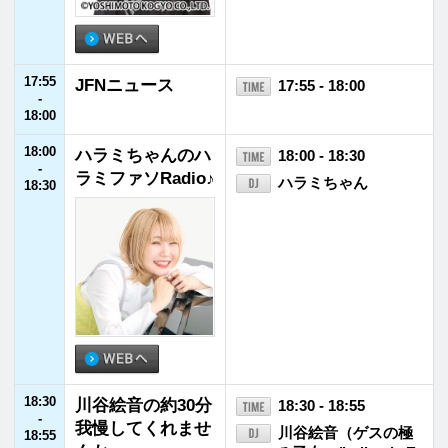
25:00
未確認欲望学 ホ
25:00 - 26:00
-
シガリアン
岡野陽一／みりちゃ
26:00
む
26:00
RADIO NME JAP
26:00 - 27:00
-
AN～NEW MUSIC
古川琢也（ＮＭＥ Ja
27:00
AL EXPRESS JA
pan編集長）
PAN～