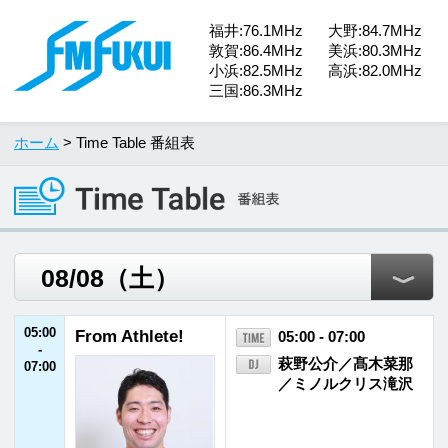
福井:76.1MHz
大野:84.7MHz
敦賀:86.4MHz
美浜:80.3MHz
小浜:82.5MHz
高浜:82.0MHz
三国:86.3MHz
ホーム
> Time Table 番組表
05:00
From Athlete!
05:00 - 07:00
-
萩野公介／髙木菜那
07:00
／ミノルクリス滝沢