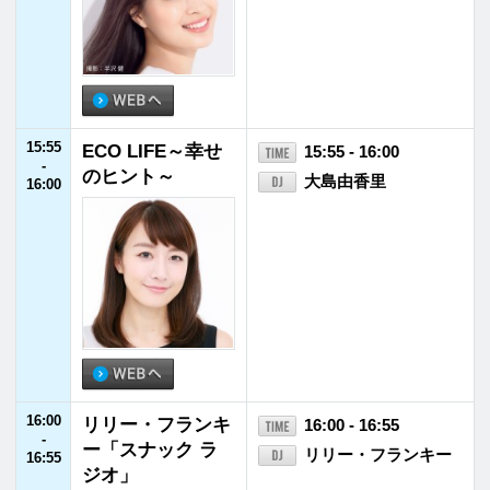
井ノ原快彦
21:55
JFNニュース
21:55 - 22:00
-
22:00
22:00
SPITZ 草野マサム
22:00 - 22:55
-
ネのロック大陸漫
草野マサムネ
22:55
遊記