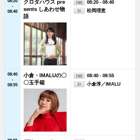
バートの帰ってき
ハンバート ハンバー
09:30
たなんじゃらほい
ト
Radio
09:30
イトーとスドーの
09:30 - 09:45
-
モノ申し隊！
09:45
09:45
MAKANA MAI HA
09:45 - 09:55
-
WAI'I
REIKO T.ROGERS
09:55
09:55
FLORAの恵み
09:55 - 10:00
-
江口桃子
10:00