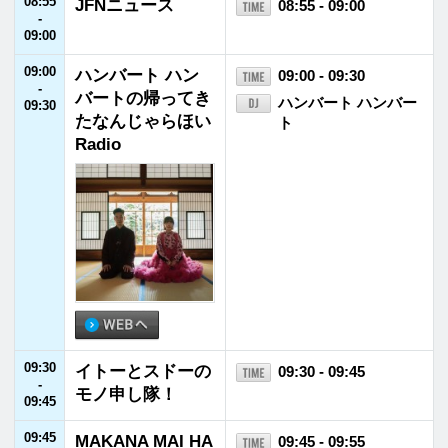
10:00
SPORTS BEAT s
10:00 - 10:50
-
upported by TOY
藤木直人／高見侑里
10:50
OTA
10:50
コスモ アースコ
10:50 - 10:55
-
ンシャスアクト
10:55
未来へのメッセー