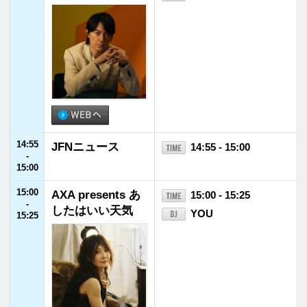
18:30
川谷絵音の約30分
18:30 - 18:55
-
我慢してくれませ
川谷絵音（ゲスの極
18:55
んか
み乙女。/indigo la E
nd）
18:55
JFNニュース
18:55 - 19:00
-
19:00
19:00
yama びこラジオ
19:00 - 19:30
-
yama
19:30
19:30
Laid-Back radio
19:30 - 20:00