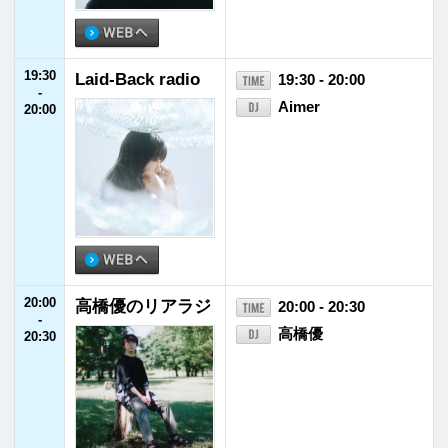
28:00
MUSIC LAUGH M
28:00 - 29:00
-
IX
29:00
インフォメー
ホーム
番組表
ション
ローカル
ヘビーローテー
パーソナリティ
プログラム
ション
福井県内
会社概要
放送番組基準
イベント情報
個人情報
番組審議会
後援・協賛願い
保護方針
国民保護
採用情報
お問い合わせ
業務計画