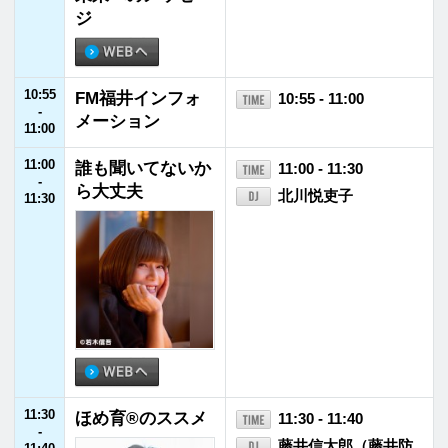
12:55
JFNニュース
12:55 - 13:00
-
13:00
13:00
ＪＡ全農 COUNT
13:00 - 13:55
-
DOWN JAPAN
遠山大輔（グラン
13:55
ジ）／潮紗理菜