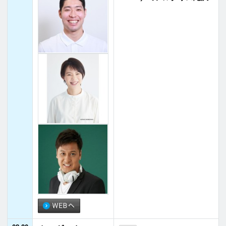
08:20
クロダハウス pre
08:20 - 08:40
-
sents しあわせ物
松岡理恵
08:40
語
08:40
小倉・IMALUの〇
08:40 - 08:55
-
〇玉手箱
小倉淳／IMALU
08:55
08:55
JFNニュース
08:55 - 09:00
-
09:00
09:00
ハンバート ハン
09:00 - 09:30
-