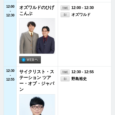
15:00
AXA presents あ
15:00 - 15:25
-
したはいい天気
YOU
15:25
15:25
日本住宅ローン G
15:25 - 15:30
-
O!GO!家族
チョコレートプラネ
15:30
ット
15:30
広瀬すずの「よは
15:30 - 15:55
-
くじかん」
広瀬すず
15:55