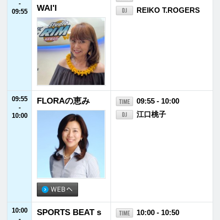
ジ
10:55
FM福井インフォ
10:55 - 11:00
-
メーション
11:00
11:00
誰も聞いてないか
11:00 - 11:30
-
ら大丈夫
北川悦吏子
11:30
11:30
ほめ育®のススメ
11:30 - 11:40
-
藤井信太郎（藤井防
11:40
災エネルギー代表取
締役社長）／堀内く
み子