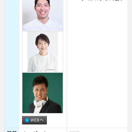
08:20
クロダハウス pre
08:20 - 08:40
-
sents しあわせ物
松岡理恵
08:40
語
08:40
小倉・IMALUの〇
08:40 - 08:55
-
〇玉手箱
小倉淳／IMALU
08:55
08:55
JFNニュース
08:55 - 09:00
-
09:00
09:00
ハンバート ハン
09:00 - 09:30
-