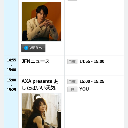
18:30
川谷絵音の約30分
18:30 - 18:55
-
我慢してくれませ
川谷絵音（ゲスの極
18:55
んか
み乙女。/indigo la E
nd）
18:55
JFNニュース
18:55 - 19:00
-
19:00
19:00
yama びこラジオ
19:00 - 19:30
-
yama
19:30
19:30
Laid-Back radio
19:30 - 20:00