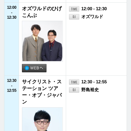
15:00
AXA presents あ
15:00 - 15:25
-
したはいい天気
YOU
15:25
15:25
日本住宅ローン G
15:25 - 15:30
-
O!GO!家族
チョコレートプラネ
15:30
ット
15:30
広瀬すずの「よは
15:30 - 15:55
-
くじかん」
広瀬すず
15:55