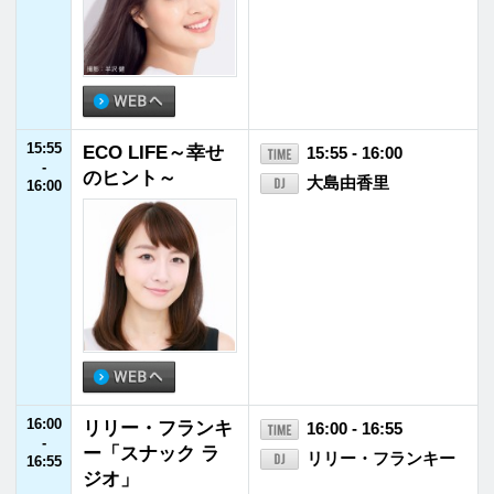
井ノ原快彦
21:55
JFNニュース
21:55 - 22:00
-
22:00
22:00
SPITZ 草野マサム
22:00 - 22:55
-
ネのロック大陸漫
草野マサムネ
22:55
遊記