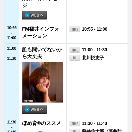
12:55
JFNニュース
12:55 - 13:00
-
13:00
13:00
ＪＡ全農 COUNT
13:00 - 13:55
-
DOWN JAPAN
遠山大輔（グラン
13:55
ジ）／潮紗理菜