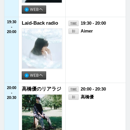
28:00
MUSIC LAUGH M
28:00 - 29:00
-
IX
29:00
インフォメー
ホーム
番組表
ション
ローカル
ヘビーローテー
パーソナリティ
プログラム
ション
福井県内
会社概要
放送番組基準
イベント情報
個人情報
番組審議会
後援・協賛願い
保護方針
国民保護
採用情報
お問い合わせ
業務計画