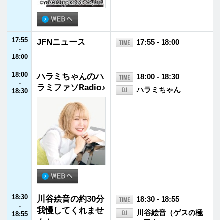
25:00
未確認欲望学 ホ
25:00 - 26:00
-
シガリアン
岡野陽一／みりちゃ
26:00
む
26:00
RADIO NME JAP
26:00 - 27:00
-
AN～NEW MUSIC
古川琢也（ＮＭＥ Ja
27:00
AL EXPRESS JA
pan編集長）
PAN～