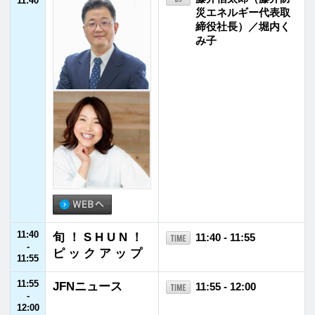
13:55
My Style,Camp Li
13:55 - 14:00
-
fe～自分と向き合
西村瑞樹
14:00
うくらし～
14:00
福山雅治 福のラ
14:00 - 14:55
-
ジオ
福山雅治
14:55
14:55
JFNニュース
14:55 - 15:00
-
15:00