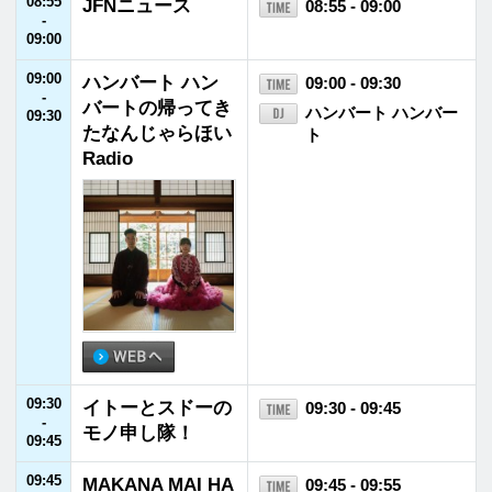
10:00
SPORTS BEAT s
10:00 - 10:50
-
upported by TOY
藤木直人／高見侑里
10:50
OTA
10:50
コスモ アースコ
10:50 - 10:55
-
ンシャスアクト
10:55
未来へのメッセー