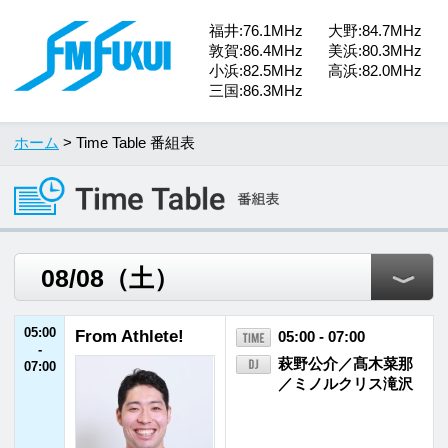
福井:76.1MHz
大野:84.7MHz
敦賀:86.4MHz
美浜:80.3MHz
小浜:82.5MHz
高浜:82.0MHz
三国:86.3MHz
ホーム
> Time Table 番組表
05:00
From Athlete!
05:00 - 07:00
-
萩野公介／髙木菜那
07:00
／ミノルクリス滝沢