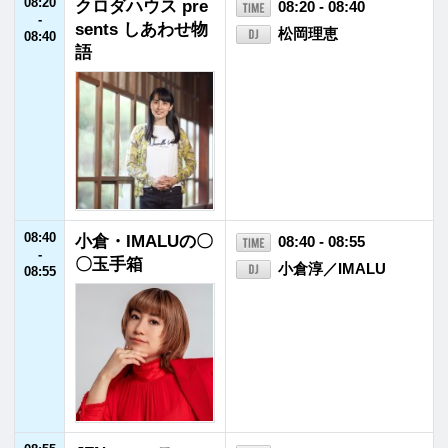
バートの帰ってき
ハンバート ハンバー
09:30
たなんじゃらほい
ト
Radio
09:30
イトーとスドーの
09:30 - 09:45
-
モノ申し隊！
09:45
09:45
MAKANA MAI HA
09:45 - 09:55
-
WAI'I
REIKO T.ROGERS
09:55
09:55
FLORAの恵み
09:55 - 10:00
-
江口桃子
10:00