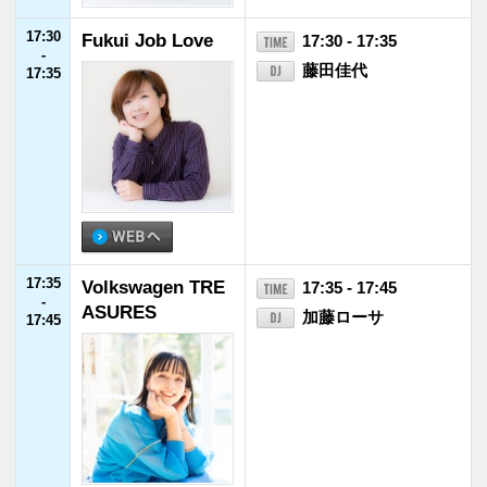
23:00
SCHOOL OF LOC
23:00 - 23:55
-
K!
アンジー校長／たん
23:55
ぼ教頭
23:00 - 23:10 森林部 supported by
王子ホールディングス
23:10 - 23:30
乃木坂LOCKS!
23:55
FM福井ヘビーロ
23:55 - 24:00
-
ーテーション
24:00