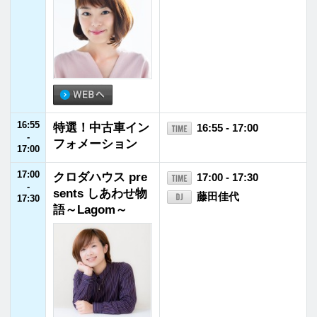
21:00
21:00
REQ JAM【木
21:00 - 21:55
-
曜】蓮見翔（ダウ
蓮見翔（ダウ90000）
21:55
90000）
21:55
JFNニュース
21:55 - 22:00
-
22:00
22:00
SCHOOL OF LOC
22:00 - 23:00
-
K!
アンジー校長／たん
23:00
ぼ教頭
22:15 - 22:30
コレサワLOCKS!
22:55 - 23:00
リズム＆メモリー su
pported by アロンアルフア