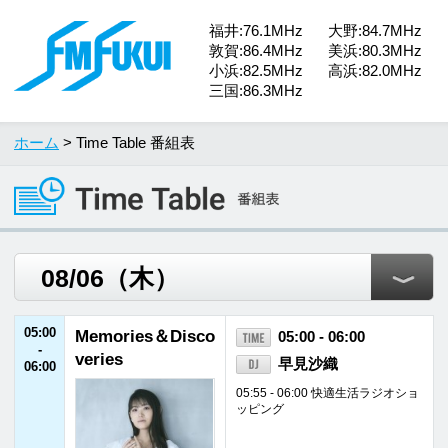
福井:76.1MHz
大野:84.7MHz
敦賀:86.4MHz
美浜:80.3MHz
小浜:82.5MHz
高浜:82.0MHz
三国:86.3MHz
ホーム
> Time Table 番組表
05:00
Memories＆Disco
05:00 - 06:00
-
veries
早見沙織
06:00
05:55 - 06:00 快適生活ラジオショ
ッピング
06:00
ONE MORNING
06:00 - 07:30
-
ユージ／吉田明世
07:30