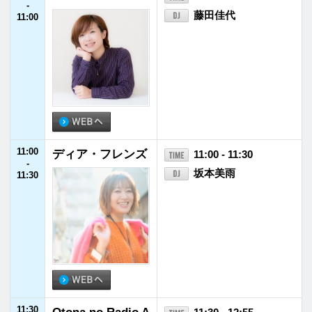
m－ときめく、言
真飛聖
13:00
葉－
13:00
デイリーフライヤ
13:00 - 13:30
-
ー
井門宗之
13:30
13:08 - 13:18 ジャパネットたかた
ラジオショッピング
13:30
レコレール
13:30 - 15:55
-
鬼頭由芽
15:55
13:55 - 14:00 FM福井ニュース
14:15 - 14:20 JFNラジオショッピ
ング
14:55 - 15:00
IMP.のIMPickup