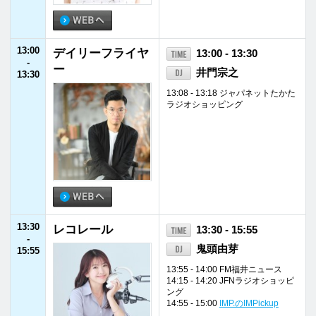
特選！中古車イン
16:55 - 17:00
-
フォメーション
17:00
17:00
クロダハウス pre
17:00 - 17:30
-
sents しあわせ物
藤田佳代
17:30
語～Lagom～
17:30
Fukui Job Love
17:30 - 17:35
-
藤田佳代
17:35
17:35
Volkswagen TRE
17:35 - 17:45
-
ASURES
加藤ローサ
17:45