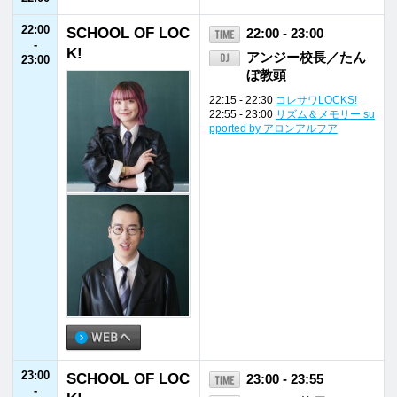
28:00
Memories＆Disco
28:00 - 29:00
-
veries
関口舞
29:00
インフォメー
ホーム
番組表
ション
ローカル
ヘビーローテー
パーソナリティ
プログラム
ション
福井県内
会社概要
放送番組基準
イベント情報
個人情報
番組審議会
後援・協賛願い
保護方針