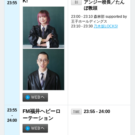
国民保護
採用情報
お問い合わせ
業務計画
福井エフエム放送株式会社
〒910-8553 福井県福井市御幸1丁目1番地1号
TEL
0776-21-2100
FAX 0776-21-2101
©FUKUI FM BROADCASTING Co.Ltd. All rights reserved.