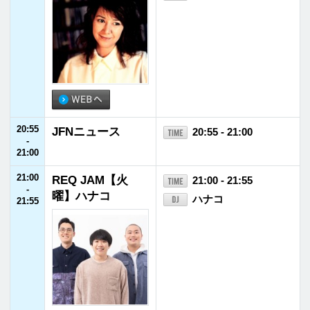
26:00
P-CREW・おつい
26:00 - 26:30
-
ちの乙な夜いち
おついち
26:30
26:30
P-CREW・18TRI
26:30 - 27:00
-
P Talk Studio
18TRIP
27:00