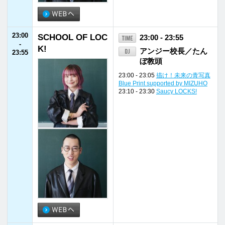
インフォメー
ホーム
番組表
ション
ローカル
ヘビーローテー
パーソナリティ
プログラム
ション
福井県内
会社概要
放送番組基準
イベント情報
個人情報
番組審議会
後援・協賛願い
保護方針
国民保護
採用情報
お問い合わせ
業務計画
福井エフエム放送株式会社
〒910-8553 福井県福井市御幸1丁目1番地1号