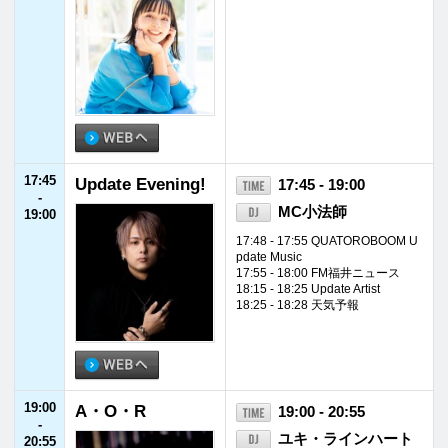
23:55
FM福井ヘビーロ
23:55 - 24:00
-
ーテーション
24:00
24:00
JET STREAM
24:00 - 24:55
-
福山雅治／ホラン千
24:55
秋
24:55
JFNニュース
24:55 - 25:00
-
25:00
25:00
TOKYO SPEAKE
25:00 - 26:00
-
ASY
花澤香菜／野口衣織
26:00
（=LOVE）