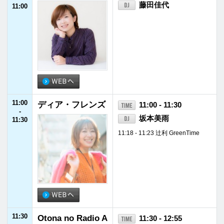
13:00
葉－
13:00
デイリーフライヤ
13:00 - 13:30
-
ー
大橋俊夫
13:30
13:08 - 13:18 ジャパネットたかた
ラジオショッピング
13:30
レコレールホリデ
13:30 - 15:55
-
ーエディション
鬼頭由芽
15:55
『ハイパーキャン
13:55 - 14:00 FM福井ニュース
プ・ラボ〜次世代
14:55 - 15:00
IMP.のIMPickup
アウトドアのスス
メ』