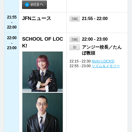
27:00
THE GREAT TRA
27:00 - 28:00
-
CKSTAR
蒲田健
28:00
28:00
Memories＆Disco
28:00 - 29:00
-
veries
早見沙織
29:00