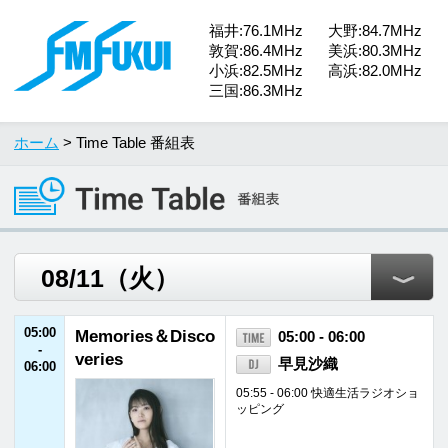
福井:76.1MHz
大野:84.7MHz
敦賀:86.4MHz
美浜:80.3MHz
小浜:82.5MHz
高浜:82.0MHz
三国:86.3MHz
ホーム
> Time Table 番組表
05:00
Memories＆Disco
05:00 - 06:00
-
veries
早見沙織
06:00
05:55 - 06:00 快適生活ラジオショ
ッピング
06:00
ONE MORNING
06:00 - 07:30
-
ユージ／吉田明世
07:30