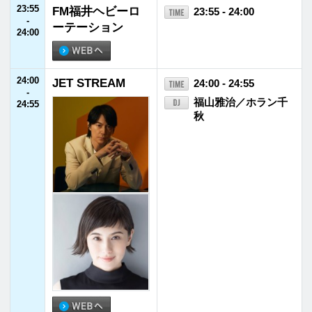
TEL
0776-21-2100
FAX 0776-21-2101
©FUKUI FM BROADCASTING Co.Ltd. All rights reserved.