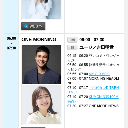
06:15 - 06:20 ワンコメ・ワンジャ
ッジ
06:50 - 06:55 快適生活ラジオショ
ッピング
06:55 - 07:00
MY OLYMPIC
07:00 - 07:07 MORNING HEADLI
NE
07:10 - 07:17
リポビタンD TREN
D NET
07:19 - 07:20
KUMON 笑顔100点
満点♪
07:20 - 07:27 ONE MORE NEWS
07:30
Morning Tune
07:30 - 08:00
-
堀内くみ子
08:00
07:30 - 07:42 オープニング
07:42 - 07:45 天気予報
07:55 - 08:00 FM福井ニュース
08:00
ONE MORNING
08:00 - 08:20
-
ユージ／吉田明世
08:20
08:01 - 08:02 イエローハット TOD
AY'S KEY NUMBER