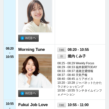
11:00
ディア・フレンズ
11:00 - 11:30
-
坂本美雨
11:30
11:18 - 11:23 辻利 GreenTime
11:30
Otona no Radio A
11:30 - 12:55
-
lexandria
ロバート・ハリス
12:55
11:50 - 11:55 快適生活ラジオショ
ッピング
11:55 - 12:00 FM福井ニュース
12:55
Words Of Wisdo
12:55 - 13:00
-
m－ときめく、言
真飛聖