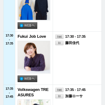
23:00
SCHOOL OF LOC
23:00 - 23:55
-
K!
アンジー校長／たん
23:55
ぼ教頭
23:00 - 23:05
描け！未来の青写真
Blue Print supported by MIZUHO
23:10 - 23:30
Saucy LOCKS!