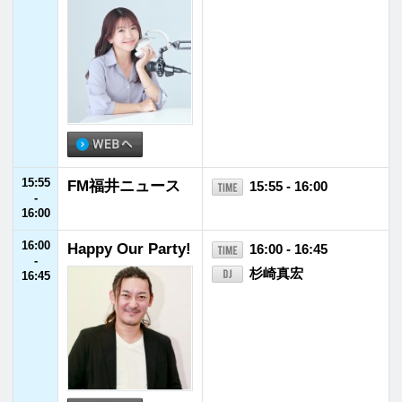
17:35
Volkswagen TRE
17:35 - 17:45
-
ASURES
加藤ローサ
17:45
17:45
Update Evening!
17:45 - 19:00
-
MC小法師
19:00
17:48 - 17:55 QUATOROBOOM U
pdate Music
17:55 - 18:00 FM福井ニュース
18:15 - 18:25 Update Artist
18:25 - 18:28 天気予報
19:00
A・O・R
19:00 - 20:55
-
ユキ・ラインハート
20:55