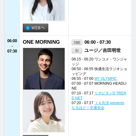
06:15 - 06:20 ワンコメ・ワンジャ
ッジ
06:50 - 06:55 快適生活ラジオショ
ッピング
06:55 - 07:00
MY OLYMPIC
07:00 - 07:07 MORNING HEADLI
NE
07:10 - 07:17
リポビタンD TREN
D NET
07:20 - 07:27
ＪＡ共済 presents
なるほど！交通安全
07:30
Weekend Shower
07:30 - 08:00
-
会田勇人（カリマン
08:00
タン）／山田志穗
（さよならキャン
プ）
07:30 - 07:42 オープニング
07:42 - 07:45 天気予報
07:45 - 07:55 コトバス de ゴー
07:55 - 08:00 FM福井ニュース