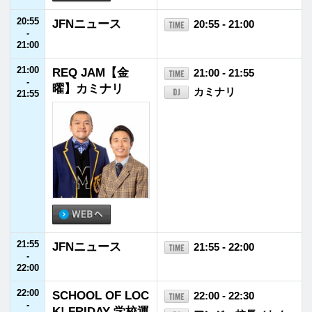
24:55
JFNニュース
24:55 - 25:00
-
25:00
25:00
From INI
25:00 - 27:00
-
INI
27:00
27:00
ウチらのイイブ
27:00 - 29:00
-
ン！
すがちゃん最高No.1
29:00
（ぱーてぃーちゃ
ん）／パパラピーズ
／あいさ／エレガン
ト人生／栗田航兵
（OCTPATH）