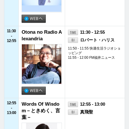
15:55 - 16:00 FM福井ニュース
16:05 - 16:15 ワインエトセトラ
16:40 - 16:45 SDD FUKUI STOP D
RUNK DRIVING PROJECT
16:55
特選！中古車イン
16:55 - 17:00
-
フォメーション
17:00
17:00
Update Evening!
17:00 - 19:00
-
當山日和子
19:00
17:55 - 18:00 FM福井ニュース
18:15 - 18:25 Update ON AIR RAN
KING
18:25 - 18:28 天気予報
18:35 - 18:40 Update Movie
19:00
アーティスト・プ
19:00 - 19:55
-
ロデュース・スー
milet
19:55
パー・エディショ
ン