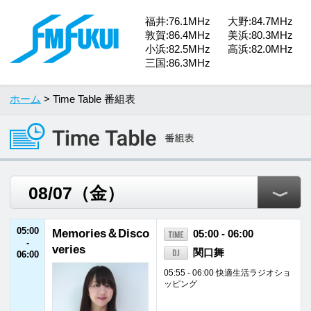
福井:76.1MHz
大野:84.7MHz
敦賀:86.4MHz
美浜:80.3MHz
小浜:82.5MHz
高浜:82.0MHz
三国:86.3MHz
ホーム
> Time Table 番組表
05:00
Memories＆Disco
05:00 - 06:00
-
veries
関口舞
06:00
05:55 - 06:00 快適生活ラジオショ
ッピング
06:00
ONE MORNING
06:00 - 07:30
-
ユージ／吉田明世
07:30