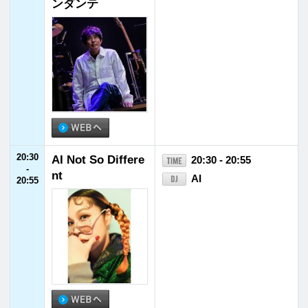
23:00
WEEKLY ARTIST
23:00 - 23:55
-
FILE
鬼頭由芽
23:55
23:55
FM福井ヘビーロ
23:55 - 24:00
-
ーテーション
24:00
24:00
JET STREAM
24:00 - 24:55
-
福山雅治／ホラン千
24:55
秋