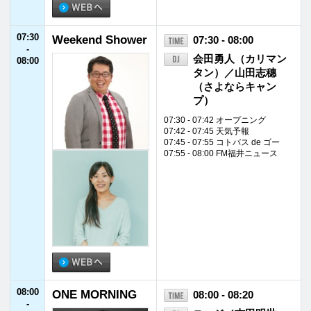
08:00
ONE MORNING
08:00 - 08:20
-
ユージ／吉田明世
08:20
08:01 - 08:02 イエローハット TOD
AY'S KEY NUMBER
08:10 - 08:17 NEW TREND ONE
08:20
Weekend Shower
08:20 - 10:55
-
会田勇人（カリマン
10:55
タン）／山田志穗
（さよならキャン
プ）
08:25 - 08:29 Weekly Focus
08:29 - 08:33 福井新聞TODAY
08:33 - 08:37 道路交通情報
08:37 - 08:40 天気予報
08:40 - 08:45 福井県からのお知ら