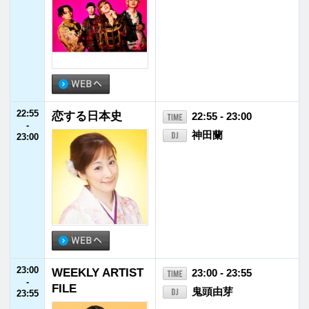
インフォメー
ホーム
番組表
ション
ローカル
ヘビーローテー
パーソナリティ
プログラム
ション
福井県内
会社概要
放送番組基準
イベント情報
個人情報
番組審議会
後援・協賛願い
保護方針
国民保護
採用情報
お問い合わせ
業務計画
福井エフエム放送株式会社
〒910-8553 福井県福井市御幸1丁目1番地1号
TEL
0776-21-2100
FAX 0776-21-2101