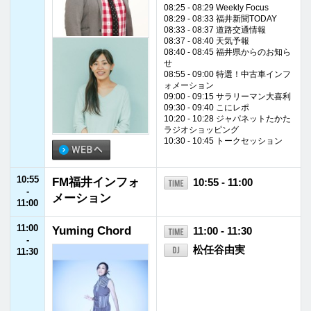
12:55
Words Of Wisdo
12:55 - 13:00
-
m－ときめく、言
真飛聖
13:00
葉－
13:00
Highlight Friday
13:00 - 15:00
-
松川秀仁
15:00
13:20 - 13:25 recommended musi
c for a drive
13:55 - 14:00 FM福井ニュース
14:55 - 15:00
IMP.のIMPickup
15:00
Highlight Friday
15:00 - 16:55
-
松川秀仁
16:55